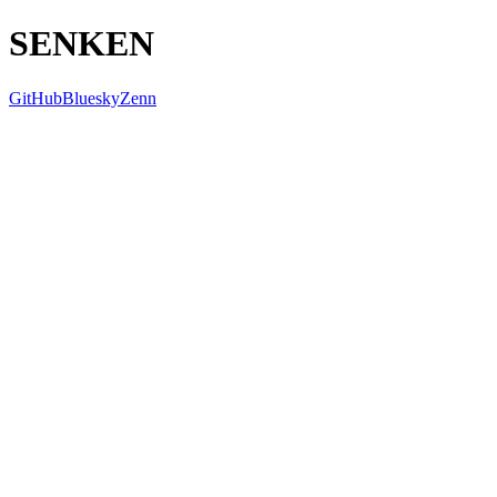
SENKEN
GitHub
Bluesky
Zenn